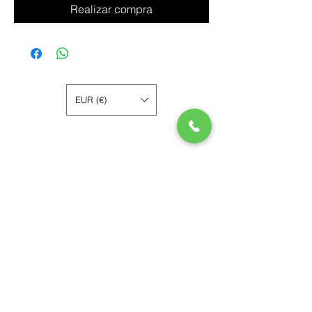
Realizar compra
EUR (€)
Contacto
España
29604
Tel.
+34 602 3987 01
Lomas del Guijarro.
Tegucigalpa, Honduras
11101
Tel.
+504 9352-4910
dvlineproducciones@gmail.com