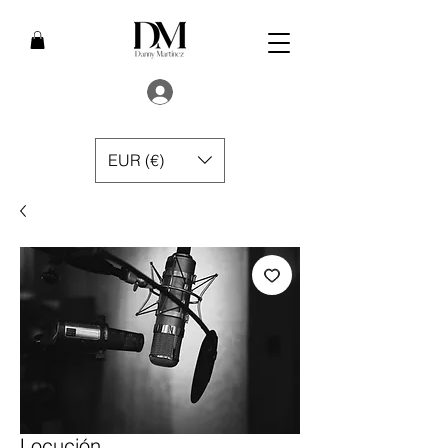
EUR (€)
Locución